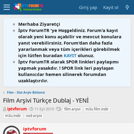
Giriş yap
Kayıt ol
Merhaba Ziyaretçi
İptv ForumTR 'ye Hoşgeldiniz. Forum'a kayıt
olarak yeni konu açabilir ve mevcut konulara
yanıt verebilirsiniz. Forum'dan daha fazla
yararlanmak veya tüm içerikleri görebilmek
için lütfen buradan
KAYIT
olunuz.
İptv ForumTR olarak SPOR linkleri paylaşımı
yapmak yasakdır. ! SPOR link leri paylaşan
kullanıcılar hemen silinerek forumdan
uzaklaştırılır.
Film - Dizi Arşiv Bölümü
Film Arşivi Türkçe Dublaj - YENİ
K
B
E
iptvforum
11 Eyl 2019
film arşivi
m3u film indir
o
a
t
m3u indir
vod arşivi
n
ş
i
b
l
k
iptvforum
u
a
e