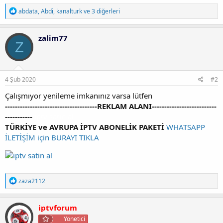
T
abdata
,
Abdi
,
kanalturk
ve 3 diğerleri
e
p
k
zalim77
i
Z
l
e
r
:
4 Şub 2020
#2
Çalışmıyor yenileme imkanınız varsa lütfen
-------------------------------------REKLAM ALANI--------------------------
-----------
iptv satin al
TÜRKİYE ve AVRUPA İPTV ABONELİK PAKETİ
WHATSAPP
İLETİŞİM için BURAYI TIKLA
T
zaza2112
e
p
k
iptvforum
i
Yönetici
l