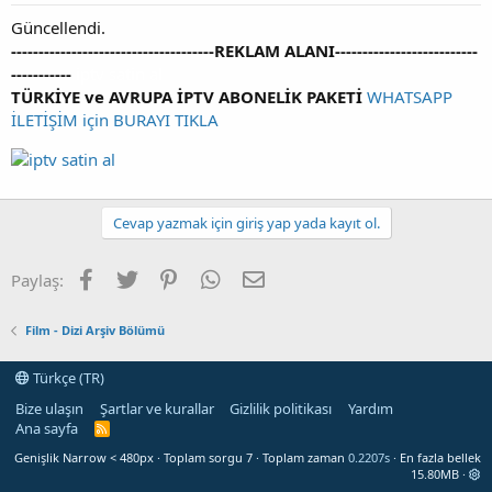
Güncellendi.
-------------------------------------REKLAM ALANI--------------------------
-----------
iptv satin al
TÜRKİYE ve AVRUPA İPTV ABONELİK PAKETİ
WHATSAPP
İLETİŞİM için BURAYI TIKLA
Cevap yazmak için giriş yap yada kayıt ol.
Facebook
Twitter
Pinterest
WhatsApp
E-posta
Paylaş:
Film - Dizi Arşiv Bölümü
Türkçe (TR)
Bize ulaşın
Şartlar ve kurallar
Gizlilik politikası
Yardım
Ana sayfa
R
S
Genişlik
Toplam sorgu
7
Toplam zaman
0.2207s
En fazla bellek
S
15.80MB