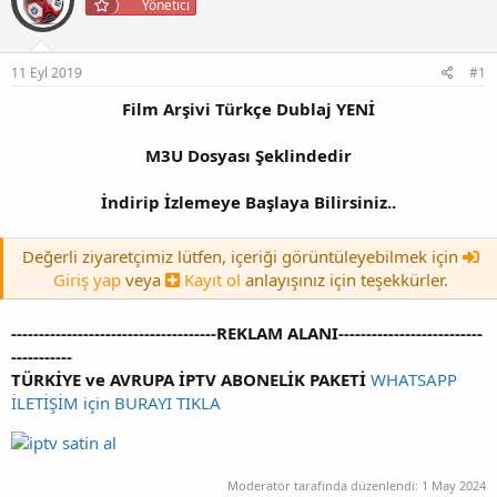
y
n
Yönetici
t
u
g
l
b
ı
e
a
ç
r
11 Eyl 2019
#1
ş
t
l
a
Film Arşivi Türkçe Dublaj YENİ
a
r
t
i
M3U Dosyası Şeklindedir
a
h
n
i
İndirip İzlemeye Başlaya Bilirsiniz..
Değerli ziyaretçimiz lütfen, içeriği görüntüleyebilmek için
Giriş yap
veya
Kayıt ol
anlayışınız için teşekkürler.
-------------------------------------REKLAM ALANI--------------------------
-----------
iptv satin al
TÜRKİYE ve AVRUPA İPTV ABONELİK PAKETİ
WHATSAPP
İLETİŞİM için BURAYI TIKLA
Moderatör tarafında düzenlendi:
1 May 2024