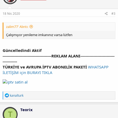
e
r
:
18 Nis 2020
#3
zalim77' Alıntı:
Çalışmıyor yenileme imkanınız varsa lütfen
Güncelledindi Aktif
-------------------------------------REKLAM ALANI--------------------------
-----------
iptv satin al
TÜRKİYE ve AVRUPA İPTV ABONELİK PAKETİ
WHATSAPP
İLETİŞİM için BURAYI TIKLA
T
kanalturk
e
p
k
Teorix
i
T
l