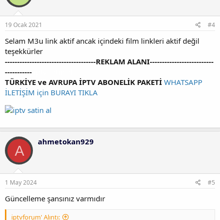
e
r
:
19 Ocak 2021
#4
Selam M3u link aktif ancak içindeki film linkleri aktif değil
teşekkürler
-------------------------------------REKLAM ALANI--------------------------
-----------
iptv satin al
TÜRKİYE ve AVRUPA İPTV ABONELİK PAKETİ
WHATSAPP
İLETİŞİM için BURAYI TIKLA
ahmetokan929
A
1 May 2024
#5
Güncelleme şansınız varmıdır
iptvforum' Alıntı: