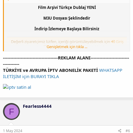
Film Arşivi Türkçe Dublaj YENİ
M3U Dosyası Şeklindedir
İndirip İzlemeye Başlaya Bilirsiniz
Değerli ziyaretçimiz lütfen, içeriği görüntüleyebilmek için
Giriş
Genişletmek için tıkla ...
yap
veya
Kayıt ol
anlayışınız için teşekkürler.
-------------------------------------REKLAM ALANI--------------------------
-----------
iptv satin al
TÜRKİYE ve AVRUPA İPTV ABONELİK PAKETİ
WHATSAPP
İLETİŞİM için BURAYI TIKLA
Fearless4444
F
1 May 2024
#6