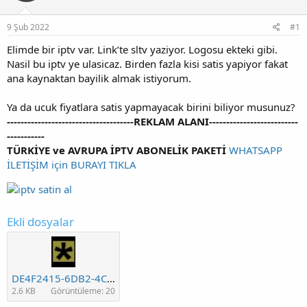
y
n
u
g
9 Şub 2022
#1
b
ı
a
ç
Elimde bir iptv var. Link’te sltv yaziyor. Logosu ekteki gibi.
ş
t
Nasil bu iptv ye ulasicaz. Birden fazla kisi satis yapiyor fakat
l
a
ana kaynaktan bayilik almak istiyorum.
a
r
t
i
a
h
Ya da ucuk fiyatlara satis yapmayacak birini biliyor musunuz?
n
i
-------------------------------------REKLAM ALANI--------------------------
-----------
iptv satin al
TÜRKİYE ve AVRUPA İPTV ABONELİK PAKETİ
WHATSAPP
İLETİŞİM için BURAYI TIKLA
Ekli dosyalar
DE4F2415-6DB2-4C32-A1F2-75E4BFBA4F31.jpeg
2.6 KB
Görüntüleme: 20