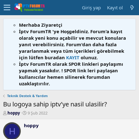
Giriş yap
Kayıt ol
Merhaba Ziyaretçi
İptv ForumTR 'ye Hoşgeldiniz. Forum'a kayıt
olarak yeni konu açabilir ve mevcut konulara
yanıt verebilirsiniz. Forum'dan daha fazla
yararlanmak veya tüm içerikleri görebilmek
için lütfen buradan
KAYIT
olunuz.
İptv ForumTR olarak SPOR linkleri paylaşımı
yapmak yasakdır. ! SPOR link leri paylaşan
kullanıcılar hemen silinerek forumdan
uzaklaştırılır.
Teknik Destek & Yardım
Bu logoya sahip iptv’ye nasil ulasilir?
K
B
hoppy
9 Şub 2022
o
a
n
ş
hoppy
H
b
l
u
a